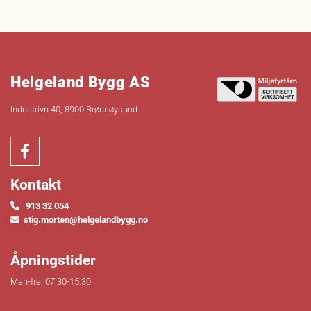
Helgeland Bygg AS
Industrivn 40, 8900 Brønnøysund
Kontakt
913 32 054

stig.morten@helgelandbygg.no

Åpningstider
Man-fre: 07:30-15:30