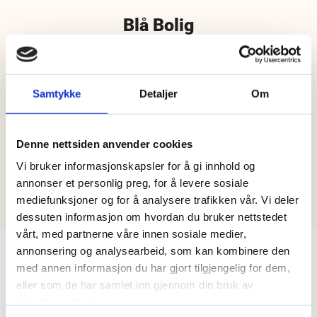
Blå Bolig
Vår samarbeidspartner og forhandler av eneboliger og
flermansboliger er Blå Bolig AS
Samtykke
Detaljer
Om
Denne nettsiden anvender cookies
Vi bruker informasjonskapsler for å gi innhold og
annonser et personlig preg, for å levere sosiale
mediefunksjoner og for å analysere trafikken vår. Vi deler
dessuten informasjon om hvordan du bruker nettstedet
vårt, med partnerne våre innen sosiale medier,
annonsering og analysearbeid, som kan kombinere den
med annen informasjon du har gjort tilgjengelig for dem,
En komplett leverandør
eller som de har samlet inn gjennom din bruk av
tjenestene deres.